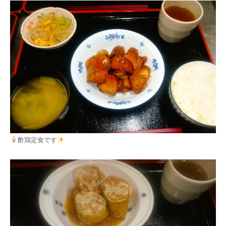
酢鶏定食です