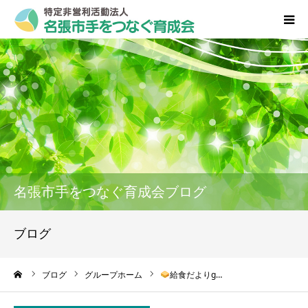
HOME
私たちについて
事業内容
入会･募集のご案内
名張市手をつなぐ育成会ブログ
育成会新聞 こころ
ブログ
ブログ
ーム
ブログ
グループホーム
給食だよりɡ…
お問い合わせ