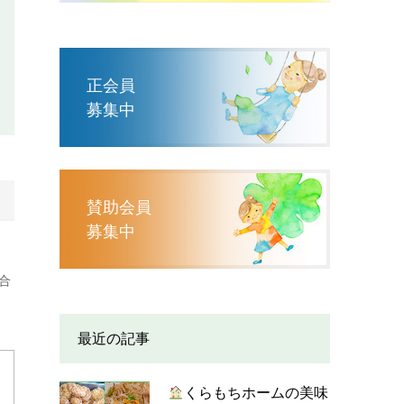
正会員
募集中
賛助会員
募集中
合
最近の記事
くらもちホームの美味