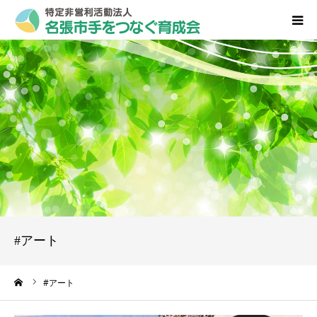
HOME
私たちについて
事業内容
入会･募集のご案内
育成会新聞 こころ
#アート
ブログ
ーム
#アート
お問い合わせ