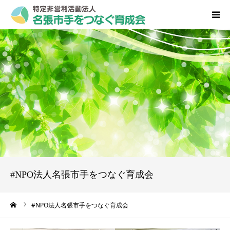
HOME
私たちについて
事業内容
入会･募集のご案内
育成会新聞 こころ
#NPO法人名張市手をつなぐ育成会
ブログ
ーム
#NPO法人名張市手をつなぐ育成会
お問い合わせ